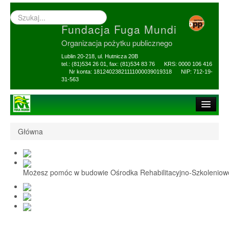
Wyszukiwarka
–
Fundacja Fuga Mundi
wprowadź
poszukiwany
Organizacja pożytku publicznego
zwrot
Lublin 20-218, ul. Hutnicza 20B
tel.: (81)534 26 01, fax: (81)534 83 76 KRS: 0000 106 416
Nr konta: 18124023821111000039019318 NIP: 712-19-
31-563
Strona główna
Główna
O Fundacji
1,5% i darowizny
Możesz pomóc w budowie Ośrodka Rehabilitacyjno-Szkolenio
Nasi Beneficjenci
Ośrodek Reh-Szkol
Sprawozdania