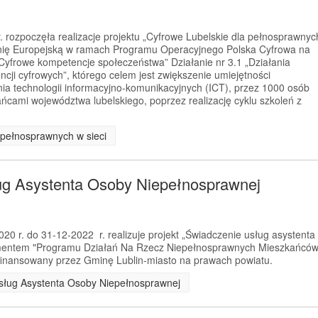
 rozpoczęła realizacje projektu „Cyfrowe Lubelskie dla pełnosprawnyc
Unię Europejską w ramach Programu Operacyjnego Polska Cyfrowa na
„Cyfrowe kompetencje społeczeństwa” Działanie nr 3.1 „Działania
cji cyfrowych”, którego celem jest zwiększenie umiejętności
ania technologii informacyjno-komunikacyjnych (ICT), przez 1000 osób
cami województwa lubelskiego, poprzez realizację cyklu szkoleń z
a pełnosprawnych w sieci
ug Asystenta Osoby Niepełnosprawnej
0 r. do 31-12-2022 r. realizuje projekt „Świadczenie usług asystenta
ementem "Programu Działań Na Rzecz Niepełnosprawnych Mieszkańcó
ofinansowany przez Gminę Lublin-miasto na prawach powiatu.
 Usług Asystenta Osoby Niepełnosprawnej