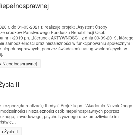
Niepełnosprawnej
0 r. do 31-03-2021 r. realizuje projekt „Asystent Osoby
 ze środków Państwowego Funduszu Rehabilitacji Osób
u nr 1/2019 pn. „Kierunek AKTYWNOŚĆ”, z dnia 09-09-2019, którego
nie samodzielności oraz niezależności w funkcjonowaniu społecznym i
niepełnosprawnych, poprzez świadczenie usług wspierających, w
j.
by Niepełnosprawnej
ycia II
 rozpoczęła realizację II edycji Projektu pn. "Akademia Niezależnego
samodzielności i niezależności osób niepełnosprawnych poprzez
łecznego, zawodowego, psychofizycznego oraz umożliwienie im
eństwie…
o Życia II