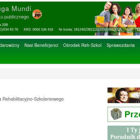
uga Mundi
ku publicznego
za 20B
ax: (81)534 83 76 KRS: 0000 106 416 Nr konta: 18124023821111000039019318 NIP: 712
 darowizny
Nasi Beneficjenci
Ośrodek Reh-Szkol
Sprawozdania
Rehabilitacyjno-Szkoleniowego