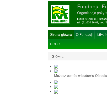
Fundacja F
Organizacja pożyt
Lublin 20-218, ul. Hutnic
tel.: (81)534 26 01, f
Strona główna
O Fundacji
1,5% i
RODO
Główna
Możesz pomóc w budowie Ośrodka 